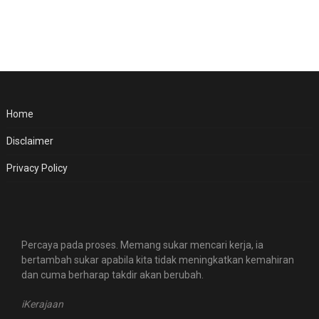
Home
Disclaimer
Privacy Policy
Percaya pada proses. Memang sukar mencari kerja, ia
bertambah sukar apabila kita tidak meningkatkan kemahiran
dan cuma berharap takdir akan berubah.
iKerajaan