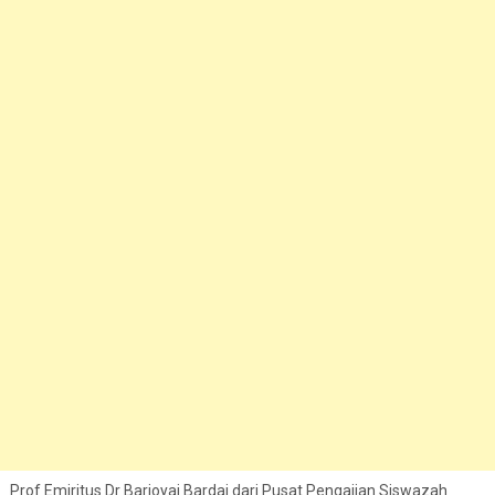
Prof Emiritus Dr Barjoyai Bardai dari Pusat Pengajian Siswazah