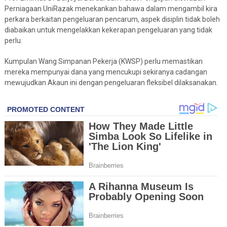
Perniagaan UniRazak menekankan bahawa dalam mengambil kira
perkara berkaitan pengeluaran pencarum, aspek disiplin tidak boleh
diabaikan untuk mengelakkan kekerapan pengeluaran yang tidak
perlu.
Kumpulan Wang Simpanan Pekerja (KWSP) perlu memastikan
mereka mempunyai dana yang mencukupi sekiranya cadangan
mewujudkan Akaun ini dengan pengeluaran fleksibel dilaksanakan.