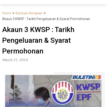
Home
Bantuan Kerajaan
Akaun 3 KWSP : Tarikh Pengeluaran & Syarat Permohonan
Akaun 3 KWSP : Tarikh
Pengeluaran & Syarat
Permohonan
March 21, 2024