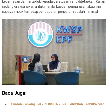
kecemasan dan tertakluk kepada peratusan yang ditetapkan. Kajian
sedang dilaksanakan untuk menilai kaedah pengurusan akaun ini
supaya impak terhadap pendapatan pencarum adalah minimal.
Baca Juga:
Jawatan Kosong Terkini RISDA 2024 – Ambilan Terbuka Mac