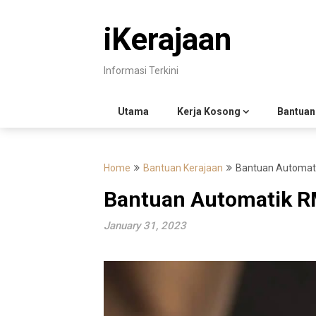
Skip
to
iKerajaan
content
Informasi Terkini
Utama
Kerja Kosong
Bantuan
Home
Bantuan Kerajaan
Bantuan Automatik
Bantuan Automatik RM
January 31, 2023