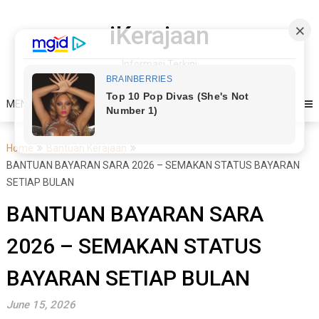
Skip
to
iKerajaan
content
Informasi Terkini
MENU
Home
Bantuan Kerajaan
BANTUAN BAYARAN SARA 2026 – SEMAKAN STATUS BAYARAN
SETIAP BULAN
BANTUAN BAYARAN SARA
2026 – SEMAKAN STATUS
BAYARAN SETIAP BULAN
June 15, 2026