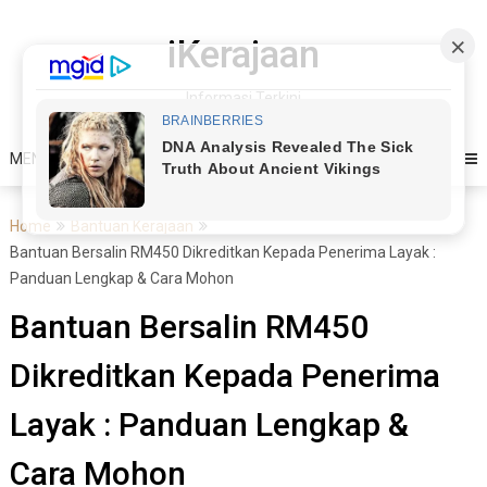
Skip
to
iKerajaan
content
Informasi Terkini
MENU
Home
Bantuan Kerajaan
Bantuan Bersalin RM450 Dikreditkan Kepada Penerima Layak :
Panduan Lengkap & Cara Mohon
Bantuan Bersalin RM450
Dikreditkan Kepada Penerima
Layak : Panduan Lengkap &
Cara Mohon