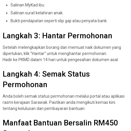
Salinan MyKad ibu.
Salinan surat kelahiran anak.
Bukti pendapatan seperti slip gaji atau penyata bank.
Langkah 3: Hantar Permohonan
Setelah melengkapkan borang dan memuat naik dokumen yang
diperlukan, klik “Hantar” untuk menghantar permohonan.
Hadir ke PKMD dalam 14 hari untuk pengesahan dokumen asal.
Langkah 4: Semak Status
Permohonan
Anda boleh semak status permohonan melalui portal atau aplikasi
rasmi kerajaan Sarawak. Pastikan anda mengikuti kemas kini
tentang kelulusan dan pembayaran bantuan.
Manfaat Bantuan Bersalin RM450