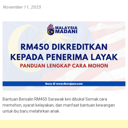
November 11, 2025
Bantuan Bersalin RM450 Sarawak kini dibuka! Semak cara
memohon, syarat kelayakan, dan manfaat bantuan kewangan
untuk ibu baru melahirkan anak.