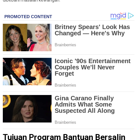
dibebani masalah kewangan.
Tujuan Program Bantuan Bersalin