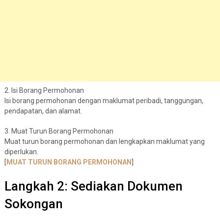
2. Isi Borang Permohonan
Isi borang permohonan dengan maklumat peribadi, tanggungan,
pendapatan, dan alamat.
3. Muat Turun Borang Permohonan
Muat turun borang permohonan dan lengkapkan maklumat yang
diperlukan.
[
MUAT TURUN BORANG PERMOHONAN
]
Langkah 2: Sediakan Dokumen
Sokongan