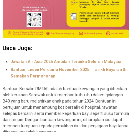
Baca Juga:
Jawatan Air Asia 2025 Ambilan Terbuka Seluruh Malaysia
Bantuan Lesen Percuma November 2025 : Tarikh Bayaran &
Semakan Permohonan
Bantuan Bersalin RM450 adalah bantuan kewangan yang diberikan
oleh kerajaan Sarawak untuk membantu ibu-ibu dalam golongan
B40 yang baru melahirkan anak pada tahun 2024. Bantuan ini
bertujuan untuk menampung kos bersalin di hospital, rawatan
selepas bersalin, serta membeli keperluan bayi seperti susu formula
dan lampin. Dengan bantuan kewangan ini, diharapkan ibu dapat
memberi tumpuan kepada pemulihan diri dan penjagaan bayi tanpa