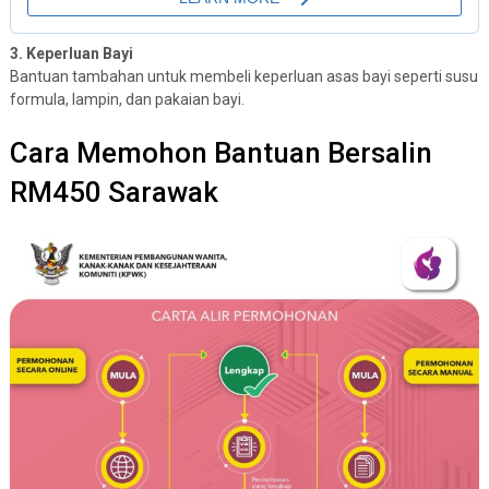
3. Keperluan Bayi
Bantuan tambahan untuk membeli keperluan asas bayi seperti susu
formula, lampin, dan pakaian bayi.
Cara Memohon Bantuan Bersalin
RM450 Sarawak