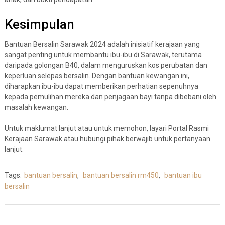
Kesimpulan
Bantuan Bersalin Sarawak 2024 adalah inisiatif kerajaan yang
sangat penting untuk membantu ibu-ibu di Sarawak, terutama
daripada golongan B40, dalam menguruskan kos perubatan dan
keperluan selepas bersalin. Dengan bantuan kewangan ini,
diharapkan ibu-ibu dapat memberikan perhatian sepenuhnya
kepada pemulihan mereka dan penjagaan bayi tanpa dibebani oleh
masalah kewangan.
Untuk maklumat lanjut atau untuk memohon, layari Portal Rasmi
Kerajaan Sarawak atau hubungi pihak berwajib untuk pertanyaan
lanjut.
Tags:
bantuan bersalin
,
bantuan bersalin rm450
,
bantuan ibu
bersalin