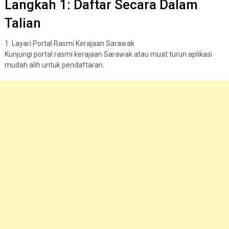
Langkah 1: Daftar Secara Dalam
Talian
1. Layari Portal Rasmi Kerajaan Sarawak
Kunjungi portal rasmi kerajaan Sarawak atau muat turun aplikasi
mudah alih untuk pendaftaran.