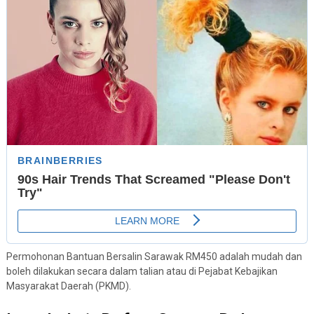
Permohonan Bantuan Bersalin Sarawak RM450 adalah mudah dan
boleh dilakukan secara dalam talian atau di Pejabat Kebajikan
Masyarakat Daerah (PKMD).