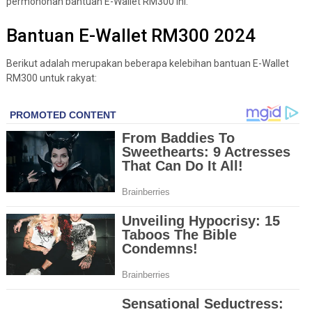
permohonan bantuan E-Wallet RM300 ini.
Bantuan E-Wallet RM300 2024
Berikut adalah merupakan beberapa kelebihan bantuan E-Wallet
RM300 untuk rakyat: