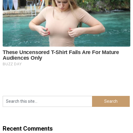
Recent Comments