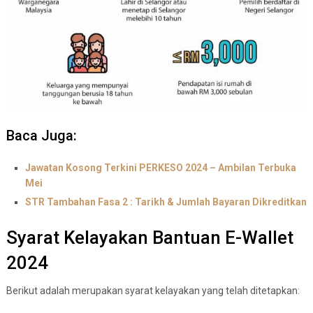
Baca Juga:
Jawatan Kosong Terkini PERKESO 2024 – Ambilan Terbuka
Mei
STR Tambahan Fasa 2 : Tarikh & Jumlah Bayaran Dikreditkan
Syarat Kelayakan Bantuan E-Wallet
2024
Berikut adalah merupakan syarat kelayakan yang telah ditetapkan: