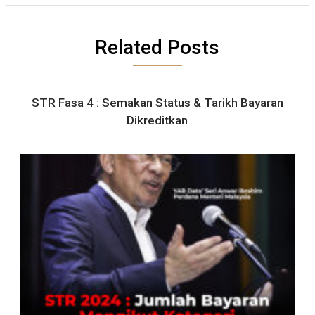
Related Posts
STR Fasa 4 : Semakan Status & Tarikh Bayaran
Dikreditkan