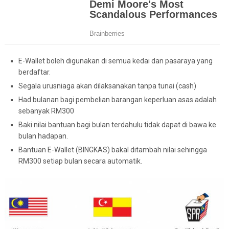
E-Wallet boleh digunakan di semua kedai dan pasaraya yang
berdaftar.
Segala urusniaga akan dilaksanakan tanpa tunai (cash)
Had bulanan bagi pembelian barangan keperluan asas adalah
sebanyak RM300
Baki nilai bantuan bagi bulan terdahulu tidak dapat di bawa ke
bulan hadapan.
Bantuan E-Wallet (BINGKAS) bakal ditambah nilai sehingga
RM300 setiap bulan secara automatik.