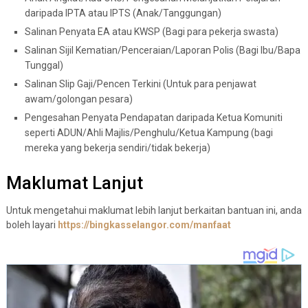
daripada IPTA atau IPTS (Anak/Tanggungan)
Salinan Penyata EA atau KWSP (Bagi para pekerja swasta)
Salinan Sijil Kematian/Penceraian/Laporan Polis (Bagi Ibu/Bapa
Tunggal)
Salinan Slip Gaji/Pencen Terkini (Untuk para penjawat
awam/golongan pesara)
Pengesahan Penyata Pendapatan daripada Ketua Komuniti
seperti ADUN/Ahli Majlis/Penghulu/Ketua Kampung (bagi
mereka yang bekerja sendiri/tidak bekerja)
Maklumat Lanjut
Untuk mengetahui maklumat lebih lanjut berkaitan bantuan ini, anda
boleh layari
https://bingkasselangor.com/manfaat