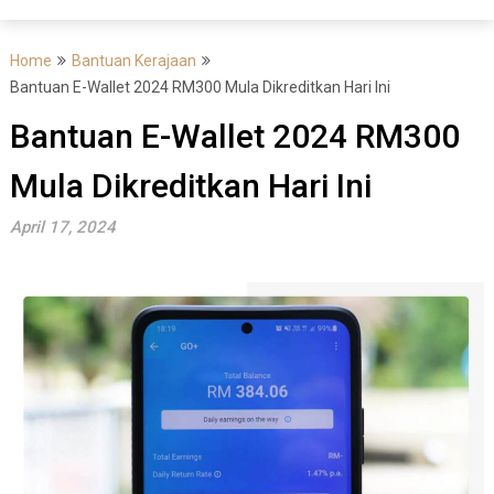
Home
Bantuan Kerajaan
Bantuan E-Wallet 2024 RM300 Mula Dikreditkan Hari Ini
Bantuan E-Wallet 2024 RM300
Mula Dikreditkan Hari Ini
April 17, 2024