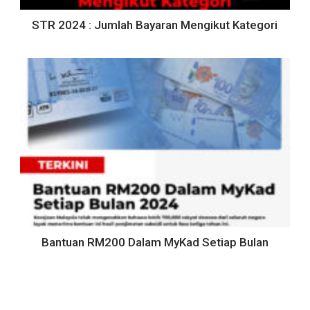
STR 2024 : Jumlah Bayaran Mengikut Kategori
Bantuan RM200 Dalam MyKad Setiap Bulan