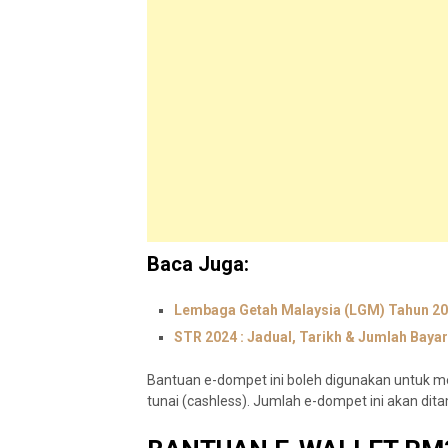
Baca Juga:
Lembaga Getah Malaysia (LGM) Tahun 2
STR 2024 : Jadual, Tarikh & Jumlah Bayar
Bantuan e-dompet ini boleh digunakan untuk m
tunai (cashless). Jumlah e-dompet ini akan di