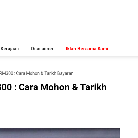
Iklan Bersama Kami
 Kerajaan
Disclaimer
 RM300 : Cara Mohon & Tarikh Bayaran
00 : Cara Mohon & Tarikh