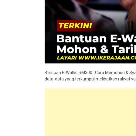
Bantuan E-Wallet RM300 : Cara Memohon & Syar
data-data yang terkumpul melibatkan rakyat y