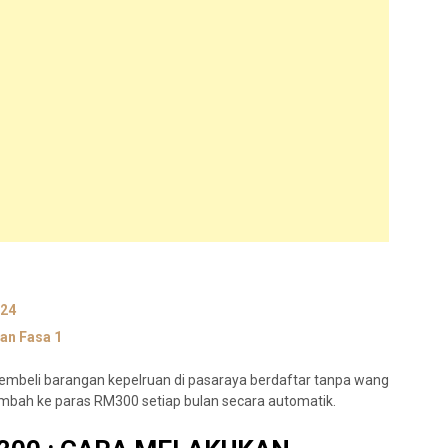
024
an Fasa 1
embeli barangan kepelruan di pasaraya berdaftar tanpa wang
tambah ke paras RM300 setiap bulan secara automatik.