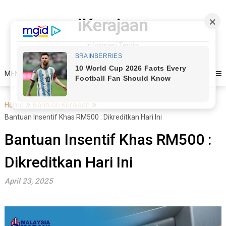
Skip
to
iKerajaan
content
Informasi Terkini
MENU
Home
Bantuan Kerajaan
Bantuan Insentif Khas RM500 : Dikreditkan Hari Ini
Bantuan Insentif Khas RM500 :
Dikreditkan Hari Ini
April 23, 2025