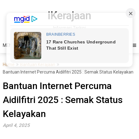
Skip
to
iKerajaan
content
Informasi Terkini
MENU
Home
Bantuan Kerajaan
Bantuan Internet Percuma Aidilfitri 2025 : Semak Status Kelayakan
Bantuan Internet Percuma
Aidilfitri 2025 : Semak Status
Kelayakan
April 4, 2025