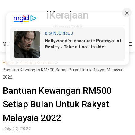
Skip
to
iKerajaan
content
Informasi Terkini
MENU
Home
Bantuan Kerajaan
Bantuan Kewangan RM500 Setiap Bulan Untuk Rakyat Malaysia
2022
Bantuan Kewangan RM500
Setiap Bulan Untuk Rakyat
Malaysia 2022
July 12, 2022