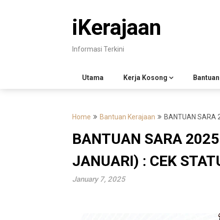
Skip
to
iKerajaan
content
Informasi Terkini
Utama
Kerja Kosong
Bantuan
Home
Bantuan Kerajaan
BANTUAN SARA 20
BANTUAN SARA 2025
JANUARI) : CEK STAT
January 7, 2025