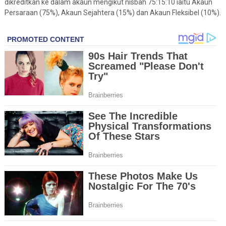
dikreditkan ke dalam akaun mengikut nisbah 75:15:10 iaitu Akaun
Persaraan (75%), Akaun Sejahtera (15%) dan Akaun Fleksibel (10%).