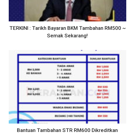
TERKINI : Tarikh Bayaran BKM Tambahan RM500 ~
Semak Sekarang!
Bantuan Tambahan STR RM600 Dikreditkan