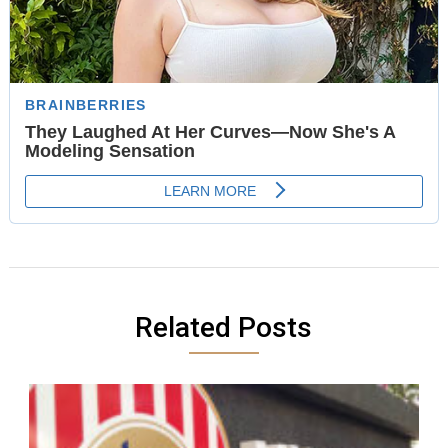
Related Posts