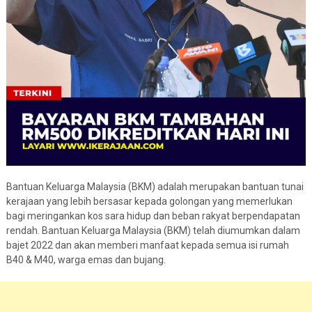
Bantuan Keluarga Malaysia (BKM) adalah merupakan bantuan tunai
kerajaan yang lebih bersasar kepada golongan yang memerlukan
bagi meringankan kos sara hidup dan beban rakyat berpendapatan
rendah. Bantuan Keluarga Malaysia (BKM) telah diumumkan dalam
bajet 2022 dan akan memberi manfaat kepada semua isi rumah
B40 & M40, warga emas dan bujang.