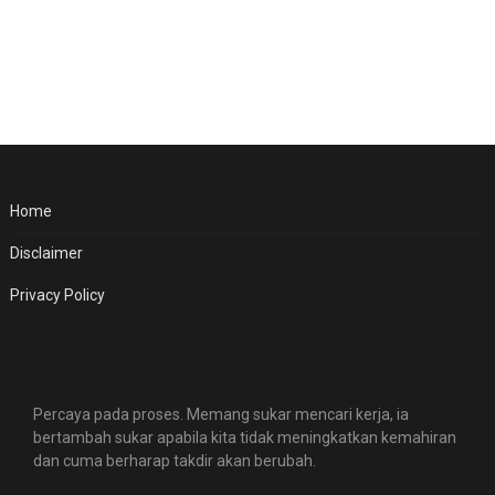
Home
Disclaimer
Privacy Policy
Percaya pada proses. Memang sukar mencari kerja, ia
bertambah sukar apabila kita tidak meningkatkan kemahiran
dan cuma berharap takdir akan berubah.