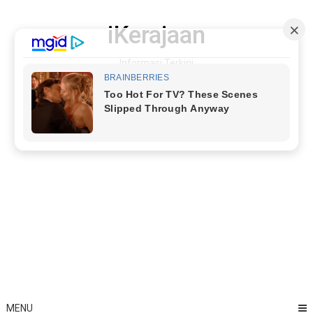
Skip
to
iKerajaan
content
Informasi Terkini
MENU