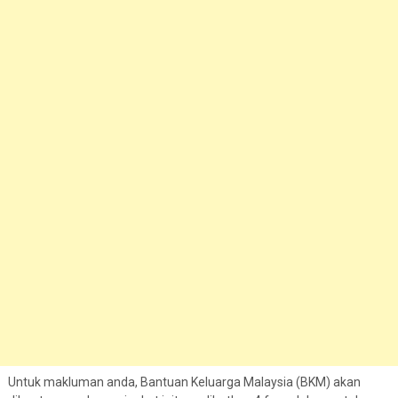
Untuk makluman anda, Bantuan Keluarga Malaysia (BKM) akan