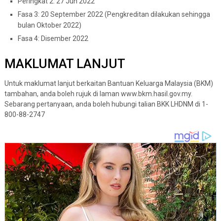
Peringkat 2: 27 Jun 2022
Fasa 3: 20 September 2022 (Pengkreditan dilakukan sehingga
bulan Oktober 2022)
Fasa 4: Disember 2022
MAKLUMAT LANJUT
Untuk maklumat lanjut berkaitan Bantuan Keluarga Malaysia (BKM)
tambahan, anda boleh rujuk di laman www.bkm.hasil.gov.my.
Sebarang pertanyaan, anda boleh hubungi talian BKK LHDNM di 1-
800-88-2747