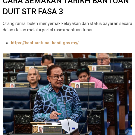
CARA SEMAKAN TARIKH BANTUAN
DUIT STR FASA 3
Orang ramai boleh menyemak kelayakan dan status bayaran secara
dalam talian melalui portal rasmi bantuan tunai:
https://bantuantunai.hasil.gov.my/