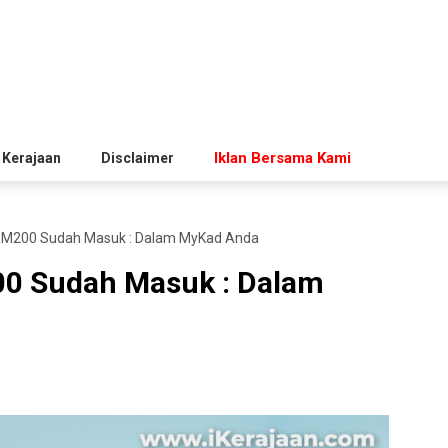
Iklan Bersama Kami
 Kerajaan
Disclaimer
 RM200 Sudah Masuk : Dalam MyKad Anda
00 Sudah Masuk : Dalam