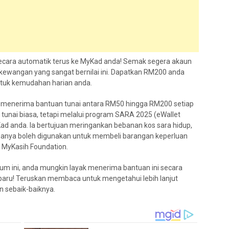
ara automatik terus ke MyKad anda! Semak segera akaun
 kewangan yang sangat bernilai ini. Dapatkan RM200 anda
tuk kemudahan harian anda.
 menerima bantuan tunai antara RM50 hingga RM200 setiap
k tunai biasa, tetapi melalui program SARA 2025 (eWallet
Kad anda. Ia bertujuan meringankan bebanan kos sara hidup,
hanya boleh digunakan untuk membeli barangan keperluan
n MyKasih Foundation.
m ini, anda mungkin layak menerima bantuan ini secara
aru! Teruskan membaca untuk mengetahui lebih lanjut
 sebaik-baiknya.