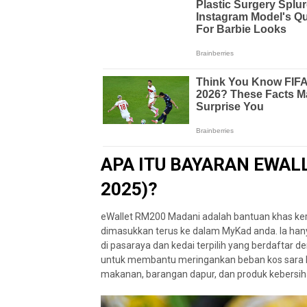
APA ITU BAYARAN EWAL
2025)?
eWallet RM200 Madani adalah bantuan khas ker
dimasukkan terus ke dalam MyKad anda. Ia han
di pasaraya dan kedai terpilih yang berdaftar 
untuk membantu meringankan beban kos sara h
makanan, barangan dapur, dan produk kebersiha