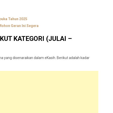
buka Tahun 2025
Mohon Geran Ini Segera
UT KATEGORI (JULAI –
ma yang disenaraikan dalam eKasih. Berikut adalah kadar