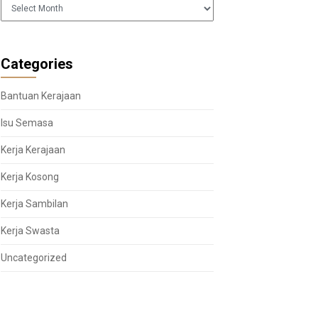
Arkib
Categories
Bantuan Kerajaan
Isu Semasa
Kerja Kerajaan
Kerja Kosong
Kerja Sambilan
Kerja Swasta
Uncategorized