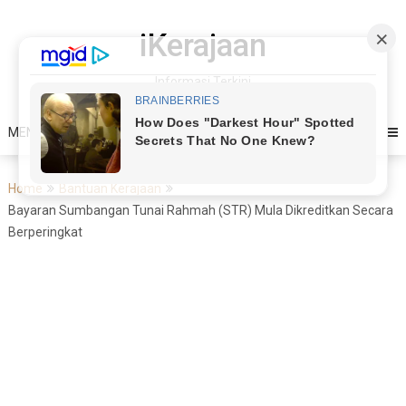
Skip
to
iKerajaan
content
Informasi Terkini
MENU
Home
Bantuan Kerajaan
Bayaran Sumbangan Tunai Rahmah (STR) Mula Dikreditkan Secara
Berperingkat