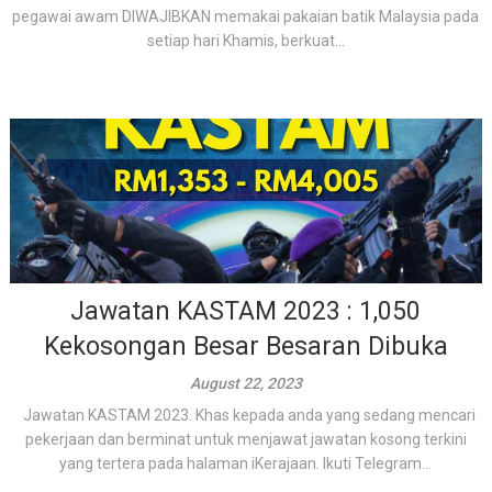
pegawai awam DIWAJIBKAN memakai pakaian batik Malaysia pada
setiap hari Khamis, berkuat...
Jawatan KASTAM 2023 : 1,050
Kekosongan Besar Besaran Dibuka
August 22, 2023
Jawatan KASTAM 2023. Khas kepada anda yang sedang mencari
pekerjaan dan berminat untuk menjawat jawatan kosong terkini
yang tertera pada halaman iKerajaan. Ikuti Telegram...