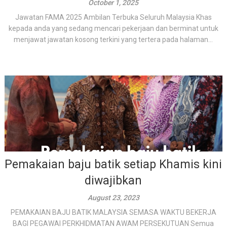
October 1, 2025
Jawatan FAMA 2025 Ambilan Terbuka Seluruh Malaysia Khas
kepada anda yang sedang mencari pekerjaan dan berminat untuk
menjawat jawatan kosong terkini yang tertera pada halaman...
Pemakaian baju batik setiap Khamis kini
diwajibkan
August 23, 2023
PEMAKAIAN BAJU BATIK MALAYSIA SEMASA WAKTU BEKERJA
BAGI PEGAWAI PERKHIDMATAN AWAM PERSEKUTUAN Semua