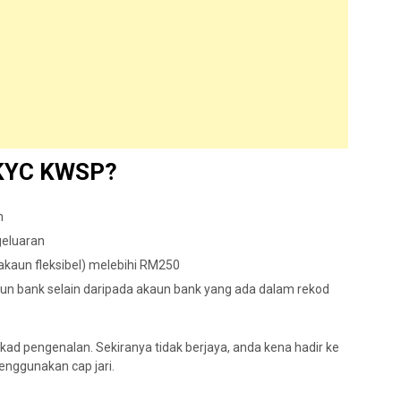
e-KYC KWSP?
n
geluaran
kaun fleksibel) melebihi RM250
n bank selain daripada akaun bank yang ada dalam rekod
d pengenalan. Sekiranya tidak berjaya, anda kena hadir ke
nggunakan cap jari.