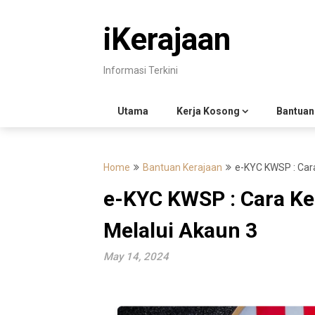
Skip
to
iKerajaan
content
Informasi Terkini
Utama
Kerja Kosong
Bantuan
Home
Bantuan Kerajaan
e-KYC KWSP : Car
e-KYC KWSP : Cara Ke
Melalui Akaun 3
May 14, 2024