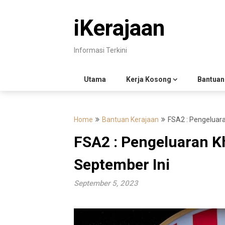
Skip
to
iKerajaan
content
Informasi Terkini
Utama
Kerja Kosong
Bantuan
Home
Bantuan Kerajaan
FSA2 : Pengeluar
FSA2 : Pengeluaran K
September Ini
September 5, 2023