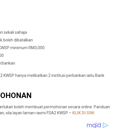
 sekali sahaja
k boleh dibatalkan
 KWSP minimum RM3,000
00
perbankan
2 KWSP hanya melibatkan 2 institusi perbankan iaitu Bank
MOHONAN
erlukan boleh membuat permohonan secara online. Panduan
an, sila layari laman rasmi FSA2 KWSP –
KLIK DI SINI