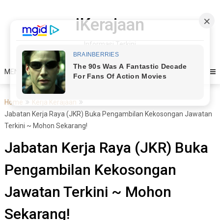
Skip
to
iKerajaan
content
Informasi Terkini
MENU
Home
Kerja Kerajaan
Jabatan Kerja Raya (JKR) Buka Pengambilan Kekosongan Jawatan
Terkini ~ Mohon Sekarang!
Jabatan Kerja Raya (JKR) Buka
Pengambilan Kekosongan
Jawatan Terkini ~ Mohon
Sekarang!