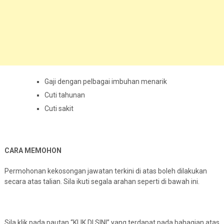
Gaji dengan pelbagai imbuhan menarik
Cuti tahunan
Cuti sakit
CARA MEMOHON
Permohonan kekosongan jawatan terkini di atas boleh dilakukan
secara atas talian. Sila ikuti segala arahan seperti di bawah ini.
Sila klik pada pautan “KLIK DI SINI” yang terdapat pada bahagian atas