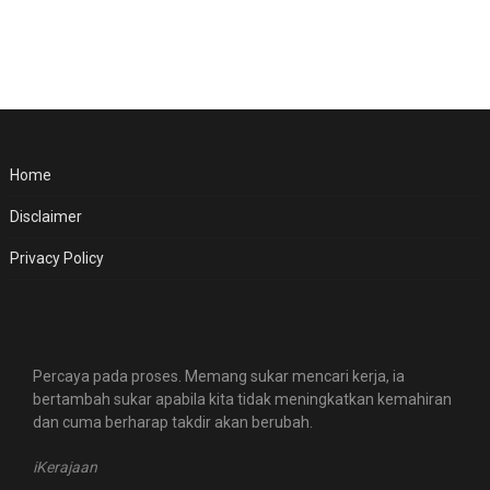
Home
Disclaimer
Privacy Policy
Percaya pada proses. Memang sukar mencari kerja, ia
bertambah sukar apabila kita tidak meningkatkan kemahiran
dan cuma berharap takdir akan berubah.
iKerajaan