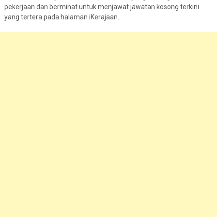
pekerjaan dan berminat untuk menjawat jawatan kosong terkini
yang tertera pada halaman iKerajaan.