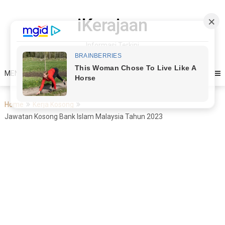
Skip
to
iKerajaan
content
Informasi Terkini
MENU
Home
Kerja Kosong
Jawatan Kosong Bank Islam Malaysia Tahun 2023