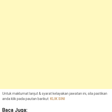
Untuk maklumat lanjut & syarat kelayakan jawatan ini, sila pastikan
anda klik pada pautan barikut:
KLIK SINI
Baca Juga: