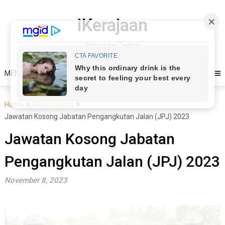
Skip
to
iKerajaan
content
Informasi Terkini
MENU
Home
Kerja Kosong
Jawatan Kosong Jabatan Pengangkutan Jalan (JPJ) 2023
Jawatan Kosong Jabatan
Pengangkutan Jalan (JPJ) 2023
November 8, 2023