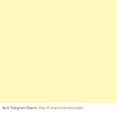
Ikuti Telegram Rasmi:
http://t.me/mohonkerjaya