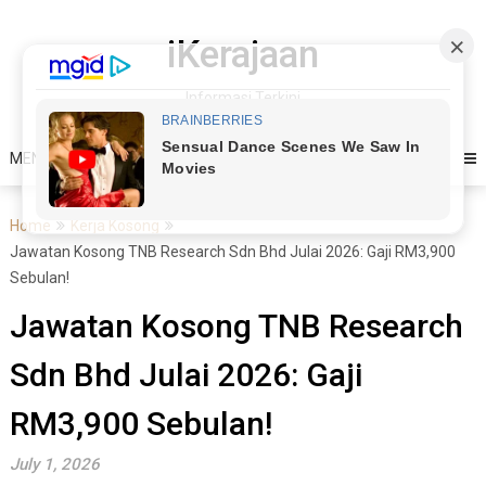
Skip
to
iKerajaan
content
Informasi Terkini
MENU
Home
Kerja Kosong
Jawatan Kosong TNB Research Sdn Bhd Julai 2026: Gaji RM3,900
Sebulan!
Jawatan Kosong TNB Research
Sdn Bhd Julai 2026: Gaji
RM3,900 Sebulan!
July 1, 2026