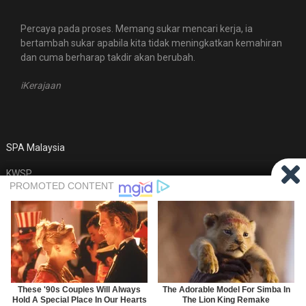
Percaya pada proses. Memang sukar mencari kerja, ia
bertambah sukar apabila kita tidak meningkatkan kemahiran
dan cuma berharap takdir akan berubah.
iKerajaan
SPA Malaysia
KWSP
MyFutureJobs
© 2026 iKerajaan
| WordPress Theme by
Superb WordPress
Themes
Back to Top ↑