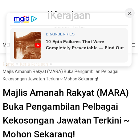
Skip
to
iKerajaan
content
Informasi Terkini
MENU
Home
Kerja Kerajaan
Majlis Amanah Rakyat (MARA) Buka Pengambilan Pelbagai
Kekosongan Jawatan Terkini ~ Mohon Sekarang!
Majlis Amanah Rakyat (MARA)
Buka Pengambilan Pelbagai
Kekosongan Jawatan Terkini ~
Mohon Sekarang!