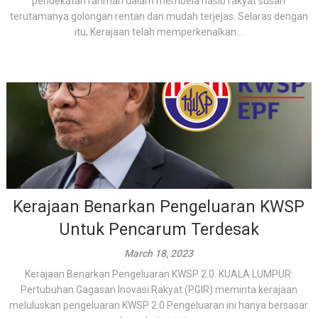
pendekatan rahmah dalam membela nasib rakyat susah
terutamanya golongan rentan dan mudah terjejas. Selaras dengan
itu, Kerajaan telah memperkenalkan...
Kerajaan Benarkan Pengeluaran KWSP
Untuk Pencarum Terdesak
March 18, 2023
Kerajaan Benarkan Pengeluaran KWSP 2.0. KUALA LUMPUR:
Pertubuhan Gagasan Inovasi Rakyat (PGIR) meminta kerajaan
meluluskan pengeluaran KWSP 2.0 Pengeluaran ini hanya bersasar