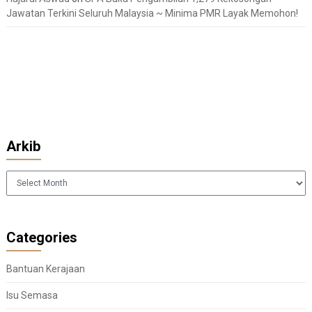
Jawatan Terkini Seluruh Malaysia ~ Minima PMR Layak Memohon!
Arkib
Arkib
Categories
Bantuan Kerajaan
Isu Semasa