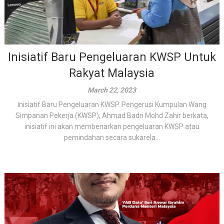
Inisiatif Baru Pengeluaran KWSP Untuk
Rakyat Malaysia
March 22, 2023
Inisiatif Baru Pengeluaran KWSP. Pengerusi Kumpulan Wang
Simpanan Pekerja (KWSP), Ahmad Badri Mohd Zahir berkata,
inisiatif ini akan membenarkan pengeluaran KWSP atau
pemindahan secara sukarela...