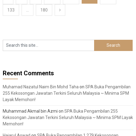
pagination
133
…
180
Recent Comments
Muhamad Nazatul Naim Bin Mohd Taha
on
SPA Buka Pengambilan
255 Kekosongan Jawatan Terkini Seluruh Malaysia ~ Minima SPM
Layak Memohon!
Muhammad Akmal bin Azmi
on
SPA Buka Pengambilan 255
Kekosongan Jawatan Terkini Seluruh Malaysia ~ Minima SPM Layak
Memohon!
Hajarul Aswad
on
SPA Buka Pengambilan 1,279 Kekosongan