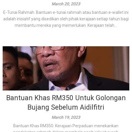
March 20, 2023
E-Tunai Rahmah. Bantuan e-tunai rahmah atau bantuan e-wallet ini
adalah inisiatif yang disedikan oleh pihak kerajaan setiap tahun bagi
membantu mereka yang memerlukan. Kerajaan telah...
Bantuan Khas RM350 Untuk Golongan
Bujang Sebelum Aidilfitri
March 19, 2023
Bantuan Khas RM350. Kerajaan Perpaduan menekankan