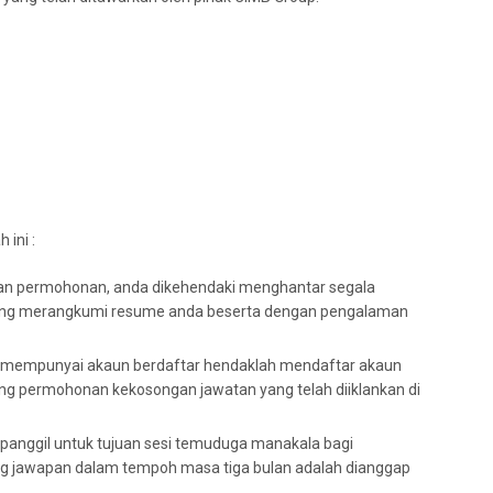
ini :
kan permohonan, anda dikehendaki menghantar segala
ng merangkumi resume anda beserta dengan pengalaman
m mempunyai akaun berdaftar hendaklah mendaftar akaun
ng permohonan kekosongan jawatan yang telah diiklankan di
ipanggil untuk tujuan sesi temuduga manakala bagi
 jawapan dalam tempoh masa tiga bulan adalah dianggap