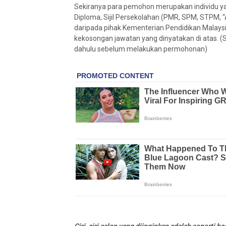
Sekiranya para pemohon merupakan individu y
Diploma, Sijil Persekolahan (PMR, SPM, STPM, “A
daripada pihak Kementerian Pendidikan Malay
kekosongan jawatan yang dinyatakan di atas. (Si
dahulu sebelum melakukan permohonan)
Ciri-ciri calon yang diinginkan adalah seperti ber