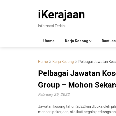
Skip
to
iKerajaan
content
Informasi Terkini
Utama
Kerja Kosong
Bantuan
Home
Kerja Kosong
Pelbagai Jawatan Koso
Pelbagai Jawatan Kos
Group – Mohon Sekar
February 25, 2022
Jawatan kosong tahun 2022 kini dibuka oleh p
mencari pekerjaan, sila ikuti segala perkongsian