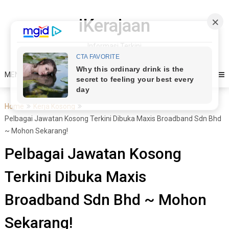
Skip
to
iKerajaan
content
Informasi Terkini
MENU
Home
Kerja Kosong
Pelbagai Jawatan Kosong Terkini Dibuka Maxis Broadband Sdn Bhd
~ Mohon Sekarang!
Pelbagai Jawatan Kosong
Terkini Dibuka Maxis
Broadband Sdn Bhd ~ Mohon
Sekarang!