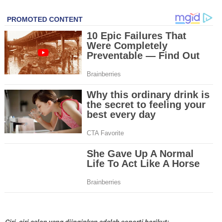
Ciri-ciri calon yang diinginkan adalah seperti berikut: