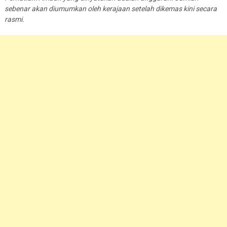
sebenar akan diumumkan oleh kerajaan setelah dikemas kini secara
rasmi.