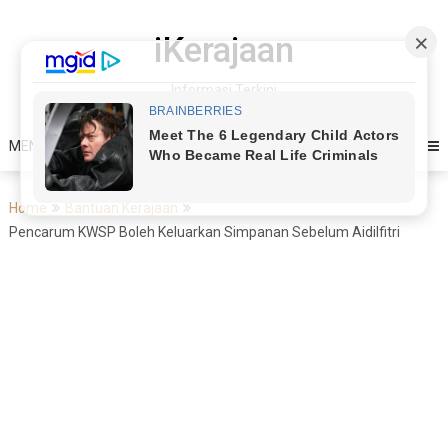
Skip
to
iKerajaan
content
Informasi Terkini
MENU
Home
Bantuan Kerajaan
Pencarum KWSP Boleh Keluarkan Simpanan Sebelum Aidilfitri