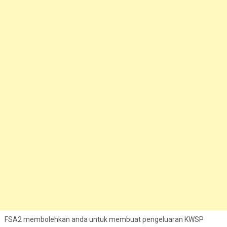
FSA2 membolehkan anda untuk membuat pengeluaran KWSP