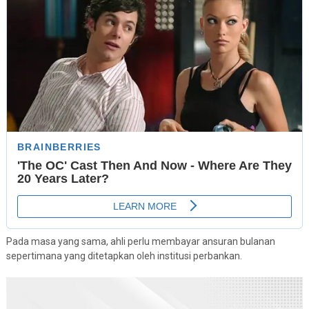
Pada masa yang sama, ahli perlu membayar ansuran bulanan
sepertimana yang ditetapkan oleh institusi perbankan.