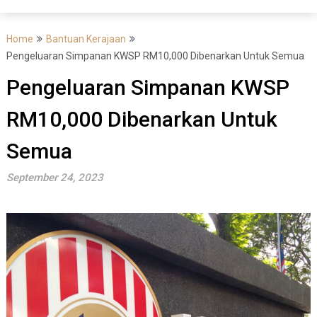
Home
Bantuan Kerajaan
Pengeluaran Simpanan KWSP RM10,000 Dibenarkan Untuk Semua
Pengeluaran Simpanan KWSP
RM10,000 Dibenarkan Untuk
Semua
September 24, 2023