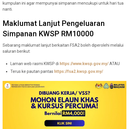
kumpulan ini agar mempunyai simpanan mencukupi untuk hari tua
nanti.
Maklumat Lanjut Pengeluaran
Simpanan KWSP RM10000
Sebarang maklumat lanjut berkaitan FSA2 boleh diperolehi melalui
saluran berikut:
Laman web rasmi KWSP di
https://www.kwsp.gov.my/
ATAU
Terus ke pautan pantas
https://fsa2.kwsp.gov.my/