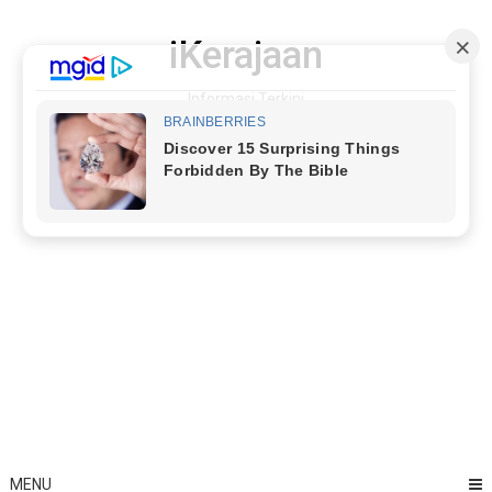
Skip
to
iKerajaan
content
Informasi Terkini
MENU