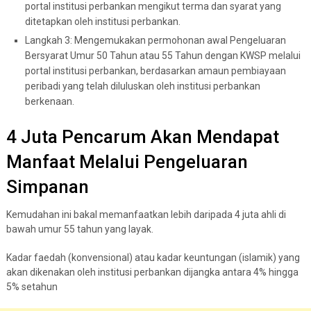
portal institusi perbankan mengikut terma dan syarat yang
ditetapkan oleh institusi perbankan.
Langkah 3: Mengemukakan permohonan awal Pengeluaran
Bersyarat Umur 50 Tahun atau 55 Tahun dengan KWSP melalui
portal institusi perbankan, berdasarkan amaun pembiayaan
peribadi yang telah diluluskan oleh institusi perbankan
berkenaan.
4 Juta Pencarum Akan Mendapat
Manfaat Melalui Pengeluaran
Simpanan
Kemudahan ini bakal memanfaatkan lebih daripada 4 juta ahli di
bawah umur 55 tahun yang layak.
Kadar faedah (konvensional) atau kadar keuntungan (islamik) yang
akan dikenakan oleh institusi perbankan dijangka antara 4% hingga
5% setahun