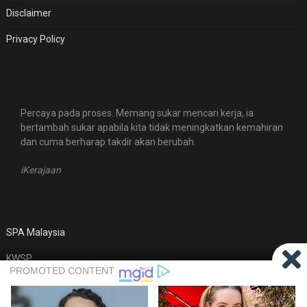
Disclaimer
Privacy Policy
Percaya pada proses. Memang sukar mencari kerja, ia
bertambah sukar apabila kita tidak meningkatkan kemahiran
dan cuma berharap takdir akan berubah.
iKerajaan
SPA Malaysia
KWSP
MyFutureJobs