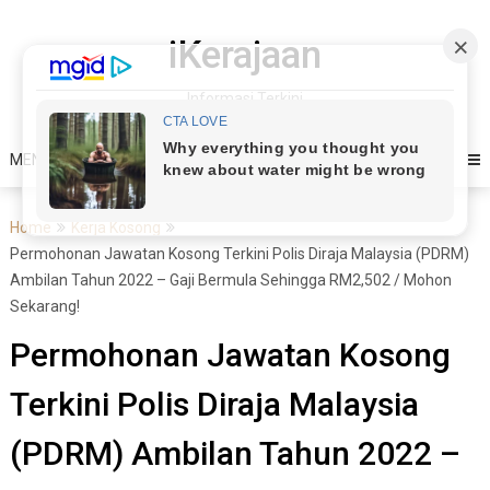
Skip
to
iKerajaan
content
Informasi Terkini
MENU
Home
Kerja Kosong
Permohonan Jawatan Kosong Terkini Polis Diraja Malaysia (PDRM)
Ambilan Tahun 2022 – Gaji Bermula Sehingga RM2,502 / Mohon
Sekarang!
Permohonan Jawatan Kosong
Terkini Polis Diraja Malaysia
(PDRM) Ambilan Tahun 2022 –