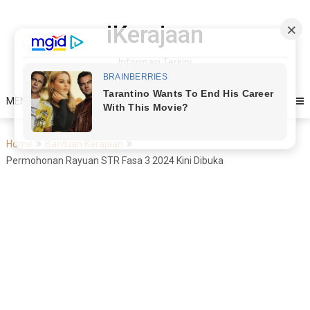
Skip
to
iKerajaan
content
Informasi Terkini
MENU
Home
Bantuan Kerajaan
Permohonan Rayuan STR Fasa 3 2024 Kini Dibuka