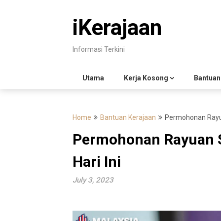
Skip
to
iKerajaan
content
Informasi Terkini
Utama
Kerja Kosong
Bantuan
Home
Bantuan Kerajaan
Permohonan Rayua
Permohonan Rayuan S
Hari Ini
July 3, 2023