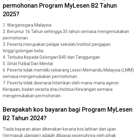
permohonan Program MyLesen B2 Tahun
2025?
1. Warganegara Malaysia
2. Berumur 16 Tahun sehingga 35 tahun semasa mengemukakan
permohonan.
3. Peserta merupakan pelajar sekolah/institut pengajian
tinggi/golongan belia
4. Terbuka Kepada Golongan B40 dan Tanggungan
5. Sihat Fizikal Dan Mental
6. Peserta tidak memiliki sebarang Lesen Memandu Malaysia (LMM)
semasa mengemukakan permohonan.
7. Peserta tidak disenarai hitamkan oleh mana-mana agensi
Kerajaan, badan swasta atau Institusi Kewangan semasa
mengemukakan permohonan.
Berapakah kos bayaran bagi Program MyLesen
B2 Tahun 2024?
Tiada bayaran akan dikenakan kerana kos latihan dan ujian
(termasuk ulangan) adalah dibiayai sepenuhnya oleh pihak