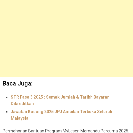
Baca Juga:
STR Fasa 3 2025 : Semak Jumlah & Tarikh Bayaran
Dikreditkan
Jawatan Kosong 2025 JPJ Ambilan Terbuka Seluruh
Malaysia
Permohonan Bantuan Program MyLesen Memandu Percuma 2025.