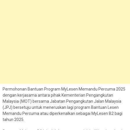
Permohonan Bantuan Program MyLesen Memandu Percuma 2025
dengan kerjasama antara pihak Kementerian Pengangkutan
Malaysia (MOT) bersama Jabatan Pengangkutan Jalan Malaysia
(JPJ) bersetuju untuk meneruskan lagi program Bantuan Lesen
Memandu Percuma atau diperkenalkan sebagai MyLesen B2 bagi
tahun 2025.