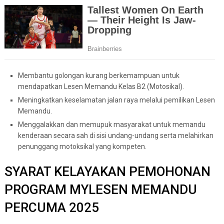
Membantu golongan kurang berkemampuan untuk
mendapatkan Lesen Memandu Kelas B2 (Motosikal).
Meningkatkan keselamatan jalan raya melalui pemilikan Lesen
Memandu.
Menggalakkan dan memupuk masyarakat untuk memandu
kenderaan secara sah di sisi undang-undang serta melahirkan
penunggang motoksikal yang kompeten.
SYARAT KELAYAKAN PEMOHONAN
PROGRAM MYLESEN MEMANDU
PERCUMA 2025