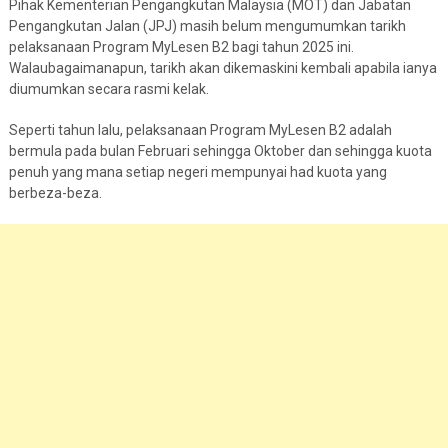
Pihak Kementerian Pengangkutan Malaysia (MOT) dan Jabatan
Pengangkutan Jalan (JPJ) masih belum mengumumkan tarikh
pelaksanaan Program MyLesen B2 bagi tahun 2025 ini.
Walaubagaimanapun, tarikh akan dikemaskini kembali apabila ianya
diumumkan secara rasmi kelak.
Seperti tahun lalu, pelaksanaan Program MyLesen B2 adalah
bermula pada bulan Februari sehingga Oktober dan sehingga kuota
penuh yang mana setiap negeri mempunyai had kuota yang
berbeza-beza.