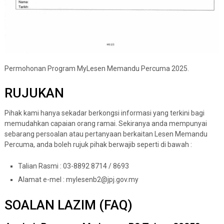
Permohonan Program MyLesen Memandu Percuma 2025.
RUJUKAN
Pihak kami hanya sekadar berkongsi informasi yang terkini bagi
memudahkan capaian orang ramai. Sekiranya anda mempunyai
sebarang persoalan atau pertanyaan berkaitan Lesen Memandu
Percuma, anda boleh rujuk pihak berwajib seperti di bawah :
Talian Rasmi : 03-8892 8714 / 8693
Alamat e-mel :
mylesenb2@jpj.gov.my
SOALAN LAZIM (FAQ)