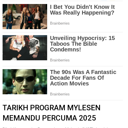
TARIKH PROGRAM MYLESEN
MEMANDU PERCUMA 2025