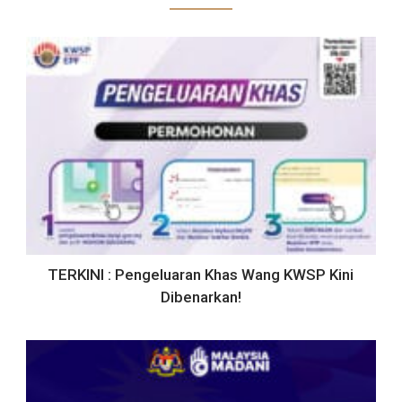
TERKINI : Pengeluaran Khas Wang KWSP Kini
Dibenarkan!