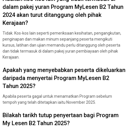
dalam pakej yuran Program MyLesen B2 Tahun
2024 akan turut ditanggung oleh pihak
Kerajaan?
Tidak. Kos-kos lain seperti pemeriksaan kesihatan, pengangkutan,
penginapan dan makan minum sepanjang peserta mengikuti
kursus, latihan dan ujian memandu perlu ditanggung oleh peserta
dan tidak termasuk di dalam pakej yuran pembiayaan oleh pihak
Kerajaan.
Apakah yang menyebabkan peserta dikeluarkan
daripada menyertai Program MyLesen B2
Tahun 2025?
Apabila peserta gagal untuk menamatkan Program sebelum
tempoh yang telah ditetapkan iaitu November 2025.
Bilakah tarikh tutup penyertaan bagi Program
My Lesen B2 Tahun 2025?