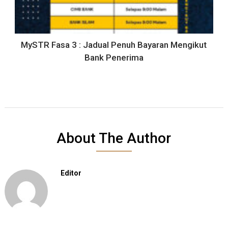
MySTR Fasa 3 : Jadual Penuh Bayaran Mengikut
Bank Penerima
About The Author
Editor