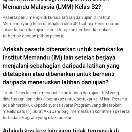
Memandu Malaysia (LMM) Kelas B2?
Peserta perlu mengikuti kursus, latihan dan ujian di Institut
Memandu yang telah ditetapkan oleh JPJ sahaja. Penempatan
lokasi latihan dan ujian akan ditetapkan berdasarkan lokasi
terhampir dengan pilihan peserta.
Adakah peserta dibenarkan untuk bertukar ke
Institut Memandu (IM) lain setelah berjaya
menjalani sebahagian daripada latihan yang
ditetapkan atau dibenarkan untuk berhenti
daripada meneruskan latihan dan ujian?
Tidak. Peserta perlu menghabiskan latihan dan ujian di IM yang
didaftarkan dan tidak dibenarkan untuk bertukar ke IM lain. Peserta
adalah tertakluk kepada syarat-syarat Program yang ditetapkan
melalui satu (1) Surat Aku Janji bagi memastikan komitmen peserta
terhadap Program yang dilaksanakan.
Adakah kos-kos lain yang tidak termasuk di