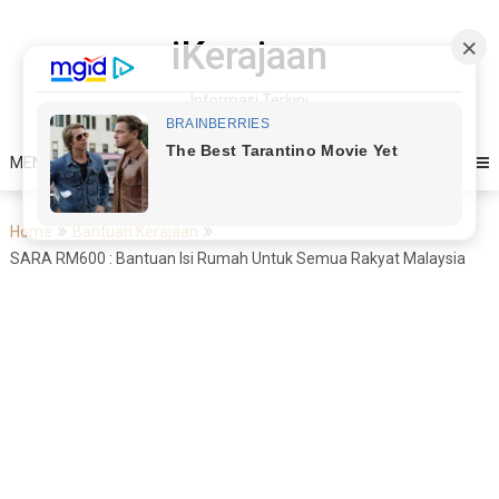
Skip
to
iKerajaan
content
Informasi Terkini
MENU
Home
Bantuan Kerajaan
SARA RM600 : Bantuan Isi Rumah Untuk Semua Rakyat Malaysia