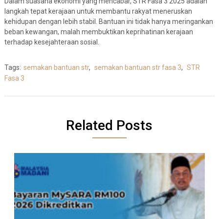
Dalam suasana ekonomi yang mencabar, STR Fasa 3 2025 adalah
langkah tepat kerajaan untuk membantu rakyat meneruskan
kehidupan dengan lebih stabil. Bantuan ini tidak hanya meringankan
beban kewangan, malah membuktikan keprihatinan kerajaan
terhadap kesejahteraan sosial.
Tags:
semakan bantuan str
,
semakan bantuan str fasa 3
,
STR
Fasa 3
Related Posts