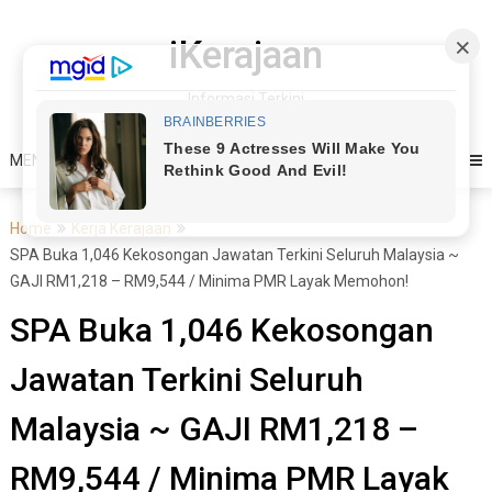
Skip
to
iKerajaan
content
Informasi Terkini
MENU
Home
Kerja Kerajaan
SPA Buka 1,046 Kekosongan Jawatan Terkini Seluruh Malaysia ~
GAJI RM1,218 – RM9,544 / Minima PMR Layak Memohon!
SPA Buka 1,046 Kekosongan
Jawatan Terkini Seluruh
Malaysia ~ GAJI RM1,218 –
RM9,544 / Minima PMR Layak