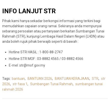
INFO LANJUT STR
Pihak kami hanya sekadar berkongsi informasi yang terkini bagi
memudahkan capaian orang ramai. Sekiranya anda mempunyai
sebarang persoalan atau pertanyaan berkaitan Sumbangan Tunai
Rahmah (STR), kunjungi Lembaga Hasil Dalam Negeri (LHDN) atau
anda boleh rujuk pihak berwajib seperti di bawah :
Hotline STR HASiL : 1-800-88-2747
Hotline STR MOF : 03-8882 4565 / 03-8882 4566
E-mel :
str@mof.gov.my
Tags:
bantuan
,
BANTUAN 2026
,
BANTUAN KERAJAAN
,
STR
,
str
2026
,
str fasa 1
,
Sumbangan Tunai Rahmah
,
sumbangan tunai
rahmah 2026