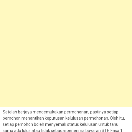
Setelah berjaya mengemukakan permohonan, pastinya setiap
pemohon menantikan keputusan kelulusan permohonan. Oleh itu,
setiap pemohon boleh menyemak status kelulusan untuk tahu
sama ada lulus atau tidak sebagai penerima bayaran STR Fasa 1