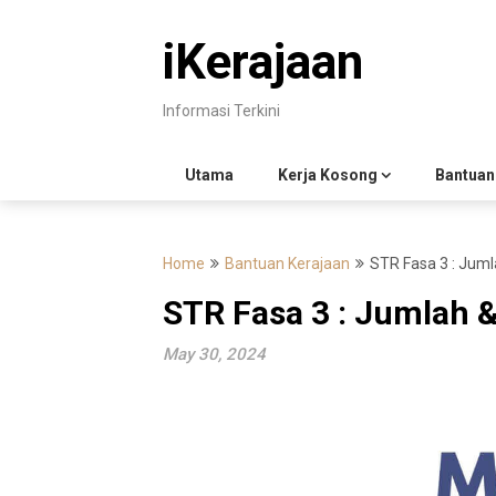
Skip
to
iKerajaan
content
Informasi Terkini
Utama
Kerja Kosong
Bantuan
Home
Bantuan Kerajaan
STR Fasa 3 : Juml
STR Fasa 3 : Jumlah &
May 30, 2024