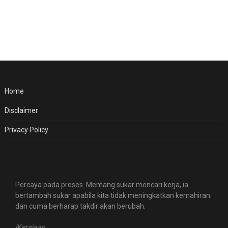
Home
Disclaimer
Privacy Policy
Percaya pada proses. Memang sukar mencari kerja, ia
bertambah sukar apabila kita tidak meningkatkan kemahiran
dan cuma berharap takdir akan berubah.
iKerajaan