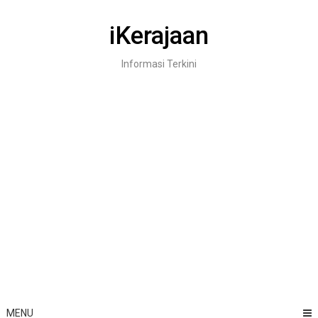
Skip
to
iKerajaan
content
Informasi Terkini
MENU