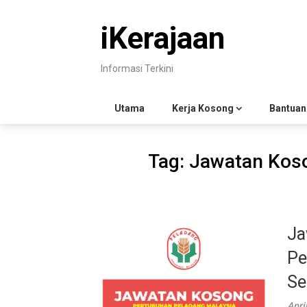
Skip
to
iKerajaan
content
Informasi Terkini
Utama
Kerja Kosong
Bantuan
Tag:
Jawatan Kos
Ja
Pe
Se
Apri