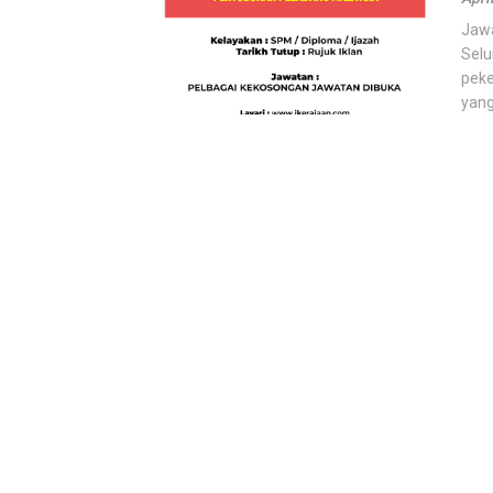
Jawa
Selu
peke
yang 