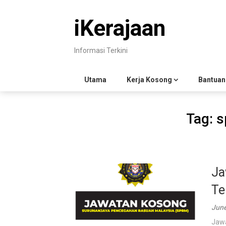
Skip
to
iKerajaan
content
Informasi Terkini
Utama
Kerja Kosong
Bantuan
Tag:
s
Ja
Te
June
Jawa