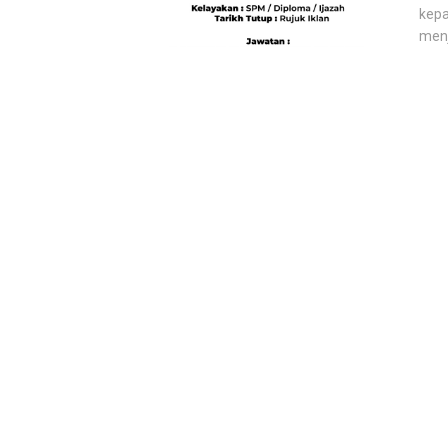
kepa
menj