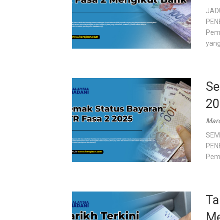
JAD
PENE
Pem
yang.
Se
20
Marc
SEM
PENE
Pemb
Ta
Me