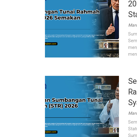
20
St
Marc
Sumb
Sem
menj
men
Se
Ra
Sy
Marc
Sem
Stat
Sumb