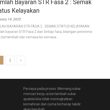
mlah Bayaran STR Fasa 2 : Semak
atus Kelayakan
uary 14, 2025
LAH BAYARAN STR FASA 2 : SEMAK STATUS KELAYAKAN
ah bayaran STR Fasa 2 dan Setiap fasa, bilangan penerima
 bertambah dari semasa ke semasa...
2
Percaya pada proses. Memang sukar
mencari kerja, ia bertambah sukar
apabila kita tidak meningkatkan
kemahiran dan cuma berharap takdir
akan berubah.