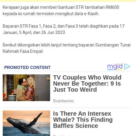
Kerajaan juga akan memberi bantuan STR tambahan RM600
kepada isi rumah termiskin mengikut data e-Kasih.
Bayaran STR Fasa 1, Fasa 2, dan Fasa 3 telah diagihkan pada 17
Januari, 5 April, dan 26 Jun 2023.
Berikut dikongsikan lebih lanjut tentang bayaran Sumbangan Tunai
Rahmah Fasa Empat.