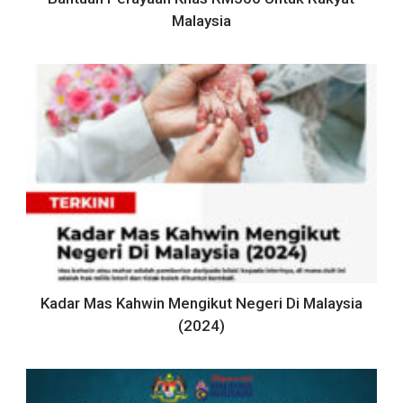
Malaysia
Kadar Mas Kahwin Mengikut Negeri Di Malaysia
(2024)