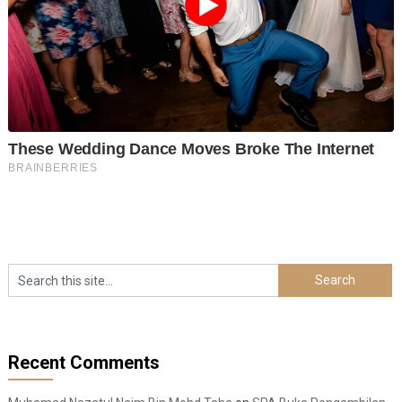
Recent Comments