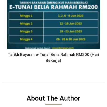
Tarikh Bayaran e-Tunai Belia Rahmah RM200 (Hari
Bekerja)
About The Author