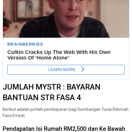
JUMLAH MYSTR : BAYARAN
BANTUAN STR FASA 4
Berikut adalah jumlah pembayaran bagi Sumbangan Tunai Rahmah
Fasa Empat.
Pendapatan Isi Rumah RM2,500 dan Ke Bawah