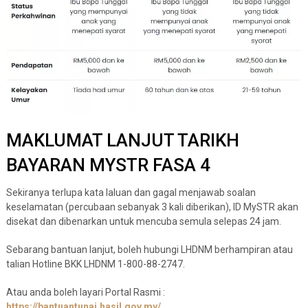
MAKLUMAT LANJUT TARIKH
BAYARAN MYSTR FASA 4
Sekiranya terlupa kata laluan dan gagal menjawab soalan
keselamatan (percubaan sebanyak 3 kali diberikan), ID MySTR akan
disekat dan dibenarkan untuk mencuba semula selepas 24 jam.
Sebarang bantuan lanjut, boleh hubungi LHDNM berhampiran atau
talian Hotline BKK LHDNM 1-800-88-2747.
Atau anda boleh layari Portal Rasmi :
https://bantuantunai.hasil.gov.my/