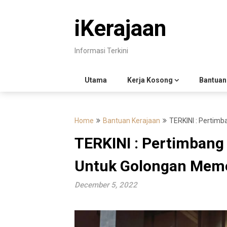
Skip
to
iKerajaan
content
Informasi Terkini
Utama
Kerja Kosong
Bantuan
Home
Bantuan Kerajaan
TERKINI : Pertim
TERKINI : Pertimban
Untuk Golongan Mem
December 5, 2022