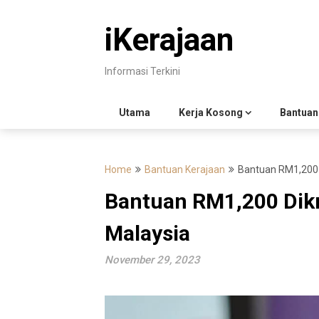
Skip
to
iKerajaan
content
Informasi Terkini
Utama
Kerja Kosong
Bantuan
Home
Bantuan Kerajaan
Bantuan RM1,200 
Bantuan RM1,200 Dik
Malaysia
November 29, 2023