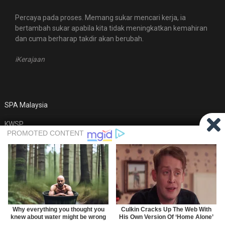
Percaya pada proses. Memang sukar mencari kerja, ia
bertambah sukar apabila kita tidak meningkatkan kemahiran
dan cuma berharap takdir akan berubah.
iKerajaan
SPA Malaysia
KWSP
MyFutureJobs
© 2026 iKerajaan
| WordPress Theme by
Superb WordPress
Themes
Back to Top ↑