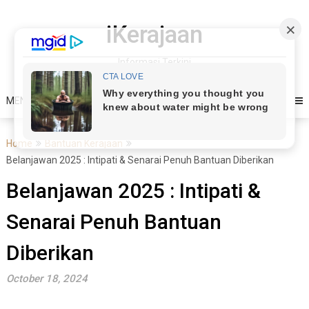
Skip
to
iKerajaan
content
Informasi Terkini
MENU
Home
Bantuan Kerajaan
Belanjawan 2025 : Intipati & Senarai Penuh Bantuan Diberikan
Belanjawan 2025 : Intipati &
Senarai Penuh Bantuan
Diberikan
October 18, 2024