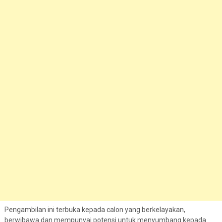
Pengambilan ini terbuka kepada calon yang berkelayakan,
berwibawa dan mempunyai potensi untuk menyumbang kepada