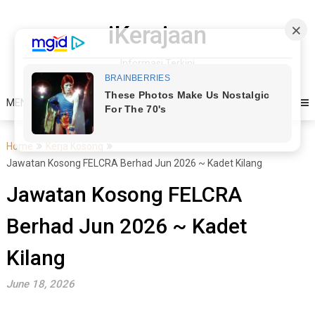
Skip
to
iKerajaan
content
Informasi Terkini
MENU
Home
Kerja Kosong
Jawatan Kosong FELCRA Berhad Jun 2026 ~ Kadet Kilang
Jawatan Kosong FELCRA
Berhad Jun 2026 ~ Kadet
Kilang
June 18, 2026