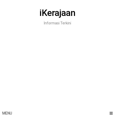
Skip
to
iKerajaan
content
Informasi Terkini
MENU