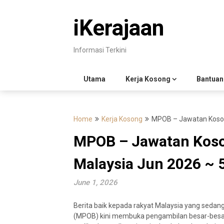
Skip
to
iKerajaan
content
Informasi Terkini
Utama
Kerja Kosong
Bantuan
Home
Kerja Kosong
MPOB – Jawatan Koson
MPOB – Jawatan Koso
Malaysia Jun 2026 ~ 
June 1, 2026
Berita baik kepada rakyat Malaysia yang sedan
(
MPOB) kini membuka pengambilan besar-besa