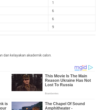
1
6
6
9
an dan kelayakan akademik calon.